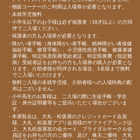
・物販コーナーのご利用は入場券が必要となります。
・未就学児無料
・小学生以下のお子様は必ず保護者（18才以上）の方同
伴でご入場ください。
・保護者の方も入場券が必要となります。
・障がい者手帳（身体障がい者手帳、精神障がい者保健
福祉手帳、療育手帳）、小児慢性疾患手帳、被爆者健
康手帳、特定疾患医療受給者証、特定医療費（指定難
病）受給者証をお持ちの方も入場券の購入が必要とな
ります。介助者様が同伴される場合、1名様まで無料
でご入場いただけます。
・無料ご入場の未就学児様、介助者様への入場特典の配
布はございません。
・小中高生のお客様は、ご入場の際に生徒手帳・学生
証・身分証明書等をご提示いただく場合がございま
す。
・本展覧会は、大丸・松坂屋のクレジットカード会員
様、大丸・松坂屋アプリ会員様のサファイアランク以
上、大丸松坂屋友の会カード、ブライダルサークル会
員証をお持ちの方のご優待、及び、株主ご優待、大丸