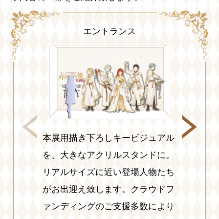
エントランス
本展用描き下ろしキービジュアル
白雪が薬
を、大きなアクリルスタンドに。
した、ウ
リアルサイズに近い登場人物たち
1/12サ
がお出迎え致します。クラウドフ
化。
ァンディングのご支援多数により