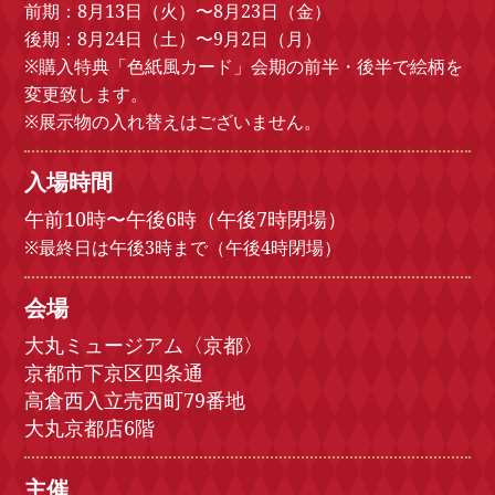
前期：8月13日（火）〜8月23日（金）
後期：8月24日（土）〜9月2日（月）
※購入特典「色紙風カード」会期の前半・後半で絵柄を
変更致します。
※展示物の入れ替えはございません。
入場時間
午前10時〜午後6時（午後7時閉場）
※最終日は午後3時まで（午後4時閉場）
会場
大丸ミュージアム〈京都〉
京都市下京区四条通
高倉西入立売西町79番地
大丸京都店6階
主催