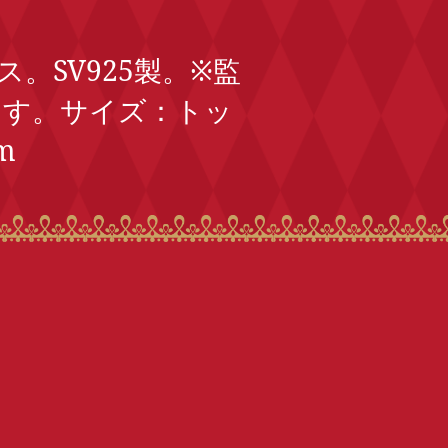
。SV925製。※監
ます。サイズ：トッ
m