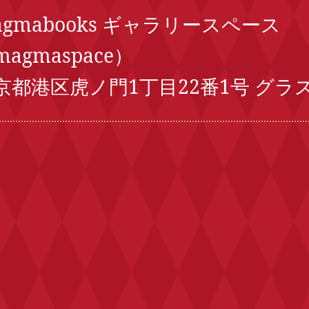
agmabooks ギャラリースペース
agmaspace）
京都港区虎ノ門1丁目22番1号 グラ