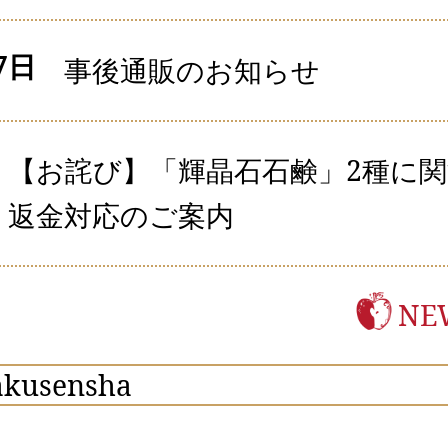
7日
事後通販のお知らせ
【お詫び】「輝晶石石鹸」2種に
返金対応のご案内
N
akusensha