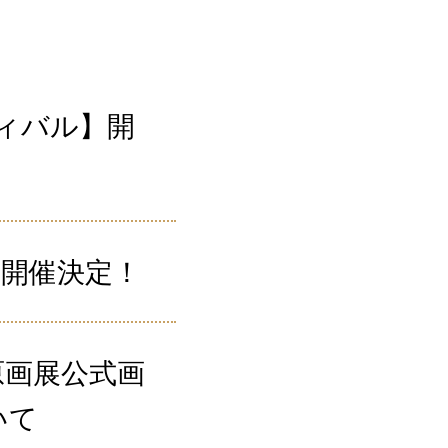
ィバル】開
re、開催決定！
原画展公式画
いて