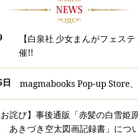
9
【白泉社 少女まんがフェステ
催!!
5日
magmabooks Pop-up Sto
【お詫び】事後通販「赤髪の白雪姫
集 あきづき空太図画記録書」につ