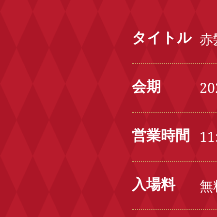
タイトル
赤
会期
2
営業時間
11
入場料
無